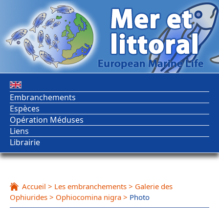
Embranchements
Espèces
Opération Méduses
Liens
Librairie
Accueil
>
Les embranchements
>
Galerie des
Ophiurides
>
Ophiocomina nigra
>
Photo