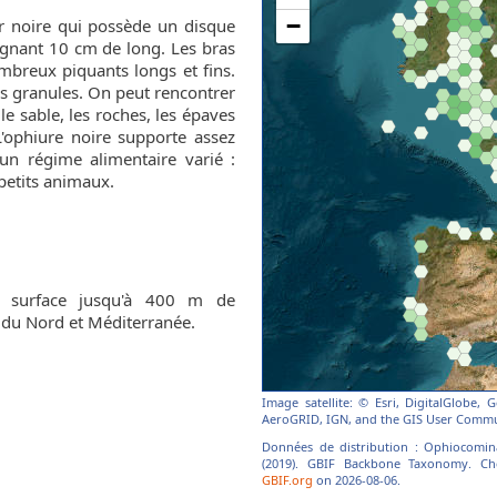
r noire qui possède un disque
ignant 10 cm de long. Les bras
mbreux piquants longs et fins.
es granules. On peut rencontrer
e sable, les roches, les épaves
L'ophiure noire supporte assez
un régime alimentaire varié :
petits animaux.
 surface jusqu'à 400 m de
r du Nord et Méditerranée.
Image satellite: © Esri, DigitalGlobe,
AeroGRID, IGN, and the GIS User Commu
Données de distribution : Ophiocomina 
(2019). GBIF Backbone Taxonomy. Che
GBIF.org
on 2026-08-06.