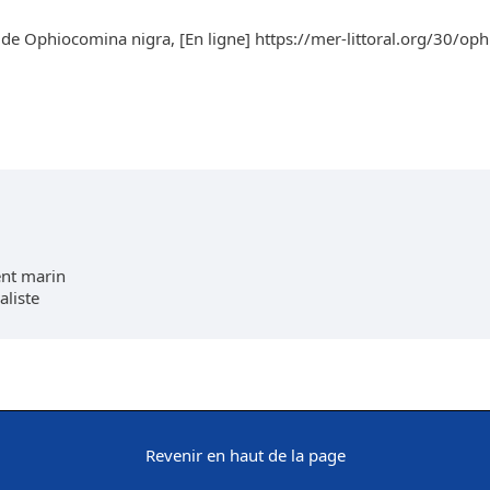
de Ophiocomina nigra, [En ligne] https://mer-littoral.org/30/oph
nt marin
aliste
Revenir en haut de la page