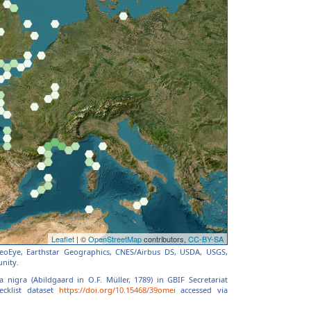
 GeoEye, Earthstar Geographics, CNES/Airbus DS, USDA, USGS,
nity.
nigra (Abildgaard in O.F. Müller, 1789) in GBIF Secretariat
cklist dataset
https://doi.org/10.15468/39omei
accessed via