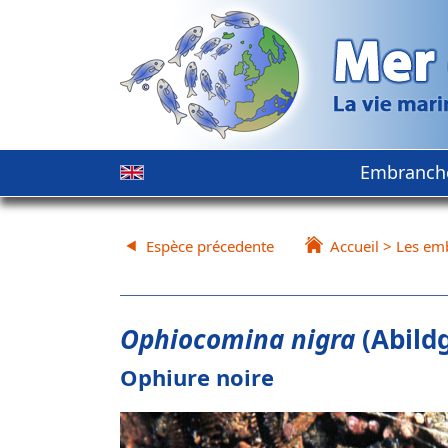
Embranch
Espèce précedente
Accueil
>
Les em
Ophiocomina nigra
(Abildg
Ophiure noire