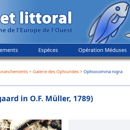
ements
Espèces
Opération Méduses
branchements
>
Galerie des Ophiurides
>
Ophiocomina nigra
aard in O.F. Müller, 1789)