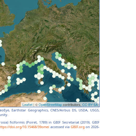
 GeoEye, Earthstar Geographics, CNES/Airbus DS, USDA, USGS,
nity.
osia) ficiformis (Poiret, 1789) in GBIF Secretariat (2019). GBIF
ttps://doi.org/10.15468/39omei
accessed via
GBIF.org
on 2026-