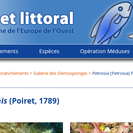
ements
Espèces
Opération Méduses
branchements
>
Galerie des Demosponges
>
Petrosia (Petrosia) f
mis
(Poiret, 1789)