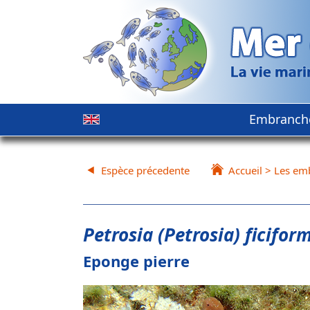
Embranch
Espèce précedente
Accueil
>
Les em
Petrosia (Petrosia) ficifor
Eponge pierre