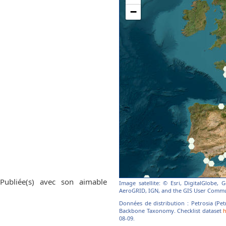
 Publiée(s) avec son aimable
Image satellite: © Esri, DigitalGlobe,
AeroGRID, IGN, and the GIS User Commu
Données de distribution : Petrosia (Petr
Backbone Taxonomy. Checklist dataset
h
08-09.