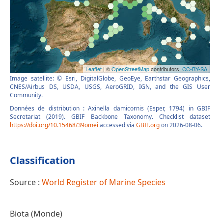
Image satellite: © Esri, DigitalGlobe, GeoEye, Earthstar Geographics,
CNES/Airbus DS, USDA, USGS, AeroGRID, IGN, and the GIS User
Community.
Données de distribution : Axinella damicornis (Esper, 1794) in GBIF
Secretariat (2019). GBIF Backbone Taxonomy. Checklist dataset
https://doi.org/10.15468/39omei
accessed via
GBIF.org
on 2026-08-06.
Classification
Source :
World Register of Marine Species
Biota (Monde)