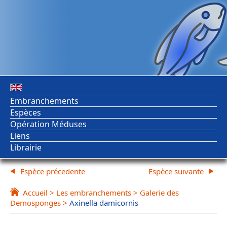
Embranchements
Espèces
Opération Méduses
Liens
Librairie
Espèce précedente
Espèce suivante
Accueil
>
Les embranchements
>
Galerie des
Demosponges
>
Axinella damicornis