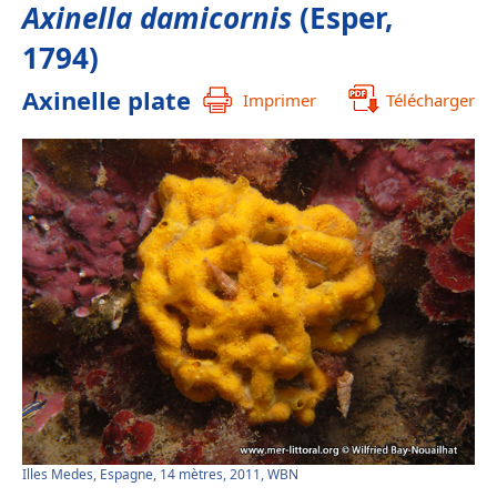
Axinella damicornis
(Esper,
1794)
Axinelle plate
Imprimer
Télécharger
Illes Medes, Espagne, 14 mètres, 2011, WBN