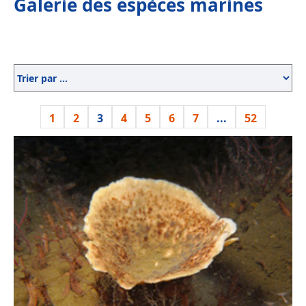
Galerie des espèces marines
1
2
3
4
5
6
7
...
52