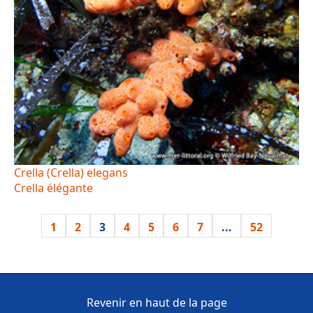
Crella (Crella) elegans
Crella élégante
1
2
3
4
5
6
7
...
52
Revenir en haut de la page