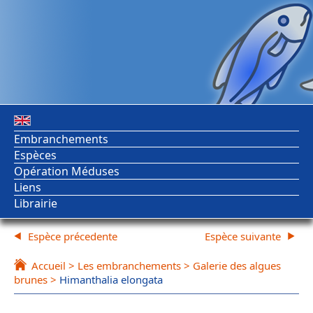
Embranchements
Espèces
Opération Méduses
Liens
Librairie
Espèce précedente
Espèce suivante
Accueil
>
Les embranchements
>
Galerie des algues
brunes
>
Himanthalia elongata