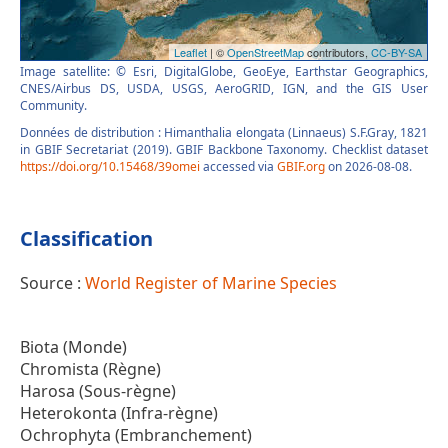
Image satellite: © Esri, DigitalGlobe, GeoEye, Earthstar Geographics,
CNES/Airbus DS, USDA, USGS, AeroGRID, IGN, and the GIS User
Community.
Données de distribution : Himanthalia elongata (Linnaeus) S.F.Gray, 1821
in GBIF Secretariat (2019). GBIF Backbone Taxonomy. Checklist dataset
https://doi.org/10.15468/39omei
accessed via
GBIF.org
on 2026-08-08.
Classification
Source :
World Register of Marine Species
Biota (Monde)
Chromista (Règne)
Harosa (Sous-règne)
Heterokonta (Infra-règne)
Ochrophyta (Embranchement)