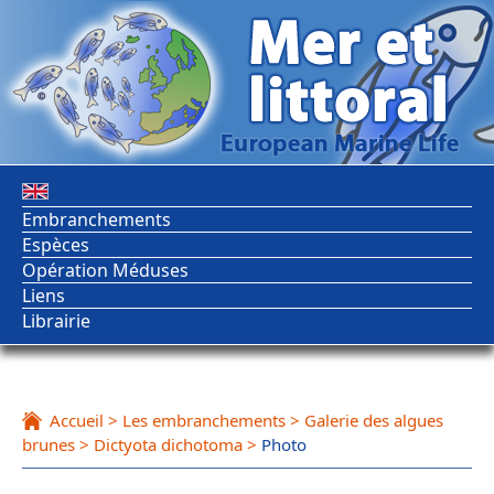
Embranchements
Espèces
Opération Méduses
Liens
Librairie
Accueil
>
Les embranchements
>
Galerie des algues
brunes
>
Dictyota dichotoma
>
Photo