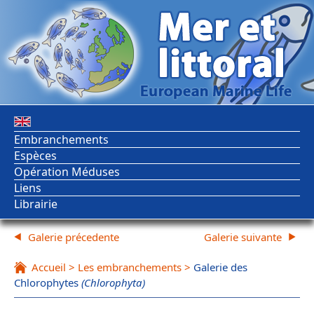
Embranchements
Espèces
Opération Méduses
Liens
Librairie
Galerie précedente
Galerie suivante
Accueil
>
Les embranchements
>
Galerie des
Chlorophytes
(Chlorophyta)