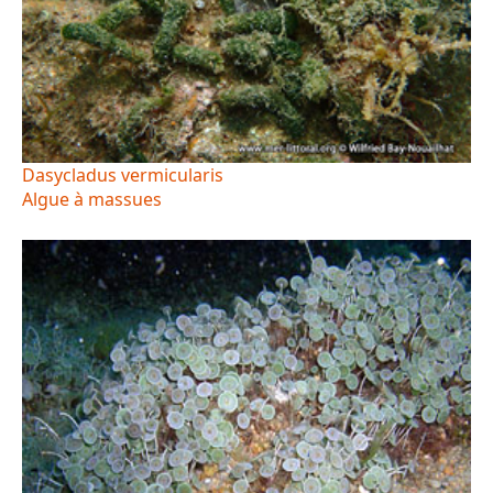
Dasycladus vermicularis
Algue à massues