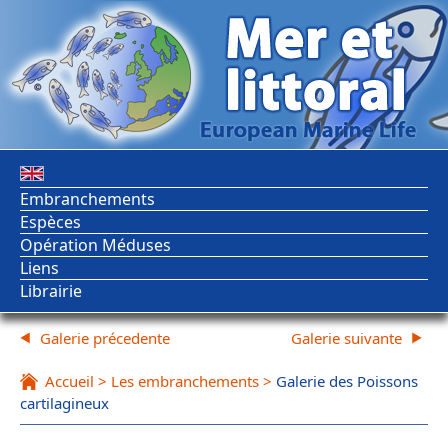
Embranchements
Espèces
Opération Méduses
Liens
Librairie
Galerie précedente
Galerie suivante
Accueil
>
Les embranchements
>
Galerie des Poissons
cartilagineux