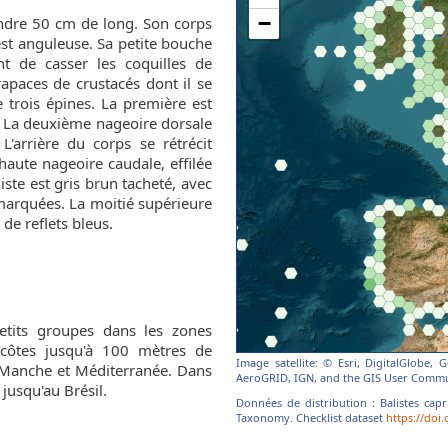
indre 50 cm de long. Son corps
 est anguleuse. Sa petite bouche
t de casser les coquilles de
paces de crustacés dont il se
 trois épines. La première est
. La deuxième nageoire dorsale
L'arrière du corps se rétrécit
aute nageoire caudale, effilée
iste est gris brun tacheté, avec
marquées. La moitié supérieure
de reflets bleus.
tits groupes dans les zones
 côtes jusqu'à 100 mètres de
Image satellite: © Esri, DigitalGlobe,
n Manche et Méditerranée. Dans
AeroGRID, IGN, and the GIS User Commu
 jusqu'au Brésil.
Données de distribution : Balistes cap
Taxonomy. Checklist dataset
https://doi