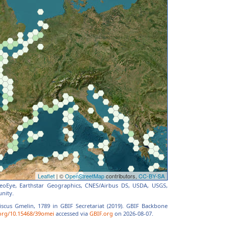
 GeoEye, Earthstar Geographics, CNES/Airbus DS, USDA, USGS,
nity.
riscus Gmelin, 1789 in GBIF Secretariat (2019). GBIF Backbone
.org/10.15468/39omei
accessed via
GBIF.org
on 2026-08-07.