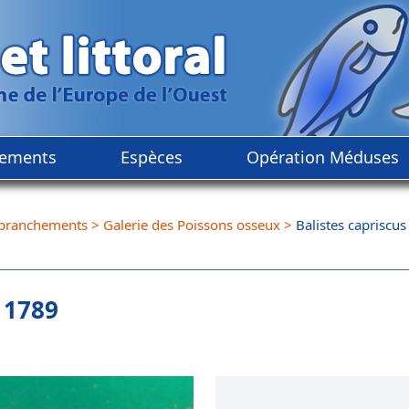
ements
Espèces
Opération Méduses
branchements
>
Galerie des Poissons osseux
>
Balistes capriscus
 1789