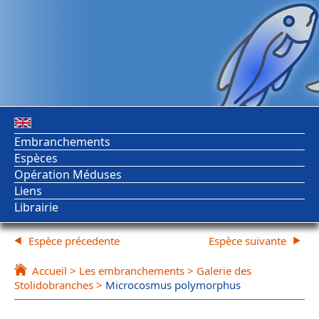
Embranchements
Espèces
Opération Méduses
Liens
Librairie
Espèce précedente
Espèce suivante
Accueil
>
Les embranchements
>
Galerie des
Stolidobranches
>
Microcosmus polymorphus