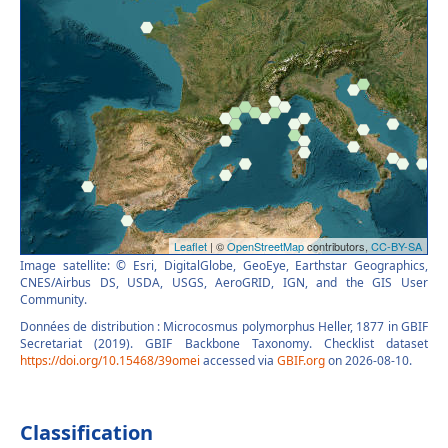
Image satellite: © Esri, DigitalGlobe, GeoEye, Earthstar Geographics,
CNES/Airbus DS, USDA, USGS, AeroGRID, IGN, and the GIS User
Community.
Données de distribution : Microcosmus polymorphus Heller, 1877 in GBIF
Secretariat (2019). GBIF Backbone Taxonomy. Checklist dataset
https://doi.org/10.15468/39omei
accessed via
GBIF.org
on 2026-08-10.
Classification