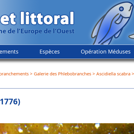
ements
Espèces
Opération Méduses
branchements
>
Galerie des Phlebobranches
>
Ascidiella scabra
 1776)