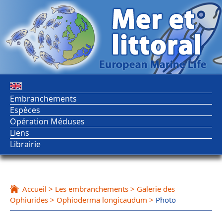
Embranchements
Espèces
Opération Méduses
Liens
Librairie
Accueil
>
Les embranchements
>
Galerie des
Ophiurides
>
Ophioderma longicaudum
>
Photo