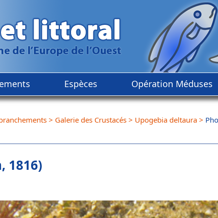
ements
Espèces
Opération Méduses
branchements
>
Galerie des Crustacés
>
Upogebia deltaura
>
Pho
, 1816)