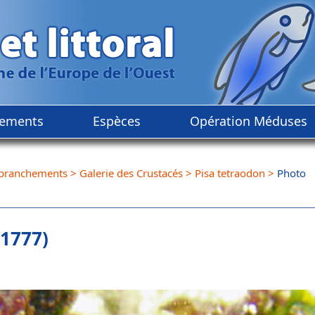
ements
Espèces
Opération Méduses
branchements
>
Galerie des Crustacés
>
Pisa tetraodon
>
Photo
 1777)