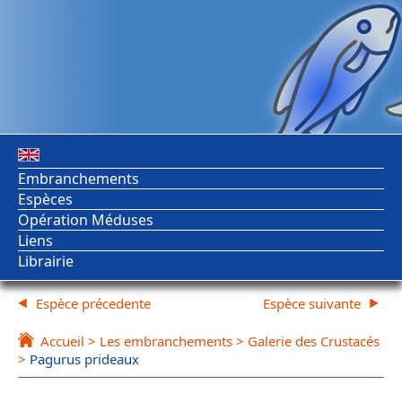
Embranchements
Espèces
Opération Méduses
Liens
Librairie
Espèce précedente
Espèce suivante
Accueil
>
Les embranchements
>
Galerie des Crustacés
>
Pagurus prideaux