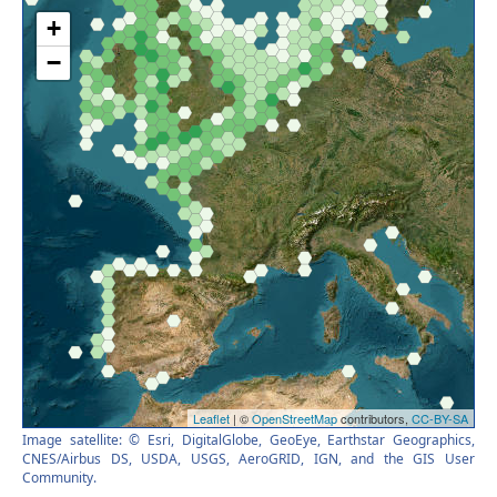
Image satellite: © Esri, DigitalGlobe, GeoEye, Earthstar Geographics,
CNES/Airbus DS, USDA, USGS, AeroGRID, IGN, and the GIS User
Community.