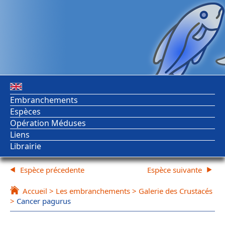
Embranchements
Espèces
Opération Méduses
Liens
Librairie
Espèce précedente
Espèce suivante
Accueil
>
Les embranchements
>
Galerie des Crustacés
>
Cancer pagurus