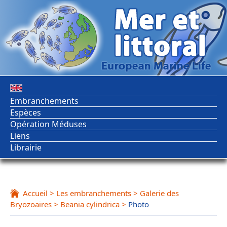
Embranchements
Espèces
Opération Méduses
Liens
Librairie
Accueil
>
Les embranchements
>
Galerie des
Bryozoaires
>
Beania cylindrica
>
Photo