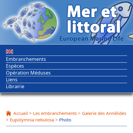
Embranchements
Espèces
Opération Méduses
Liens
Librairie
Accueil
>
Les embranchements
>
Galerie des Annélides
>
Eupolymnia nebulosa
>
Photo