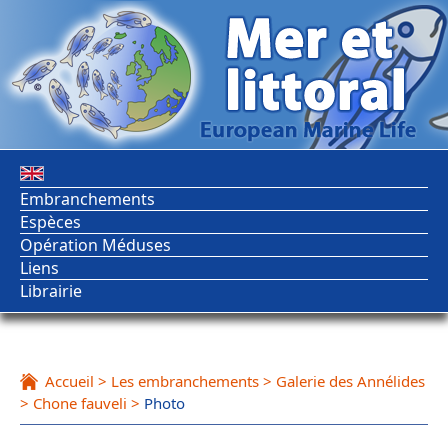
Embranchements
Espèces
Opération Méduses
Liens
Librairie
Accueil
>
Les embranchements
>
Galerie des Annélides
>
Chone fauveli
>
Photo