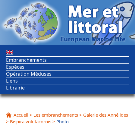
Embranchements
Espèces
Opération Méduses
Liens
Librairie
Accueil
>
Les embranchements
>
Galerie des Annélides
>
Bispira volutacornis
>
Photo