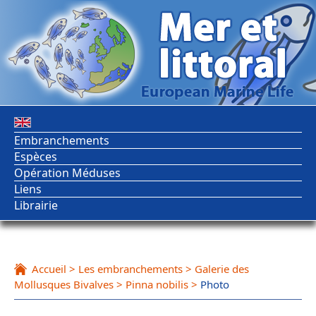
Embranchements
Espèces
Opération Méduses
Liens
Librairie
Accueil
>
Les embranchements
>
Galerie des
Mollusques Bivalves
>
Pinna nobilis
>
Photo