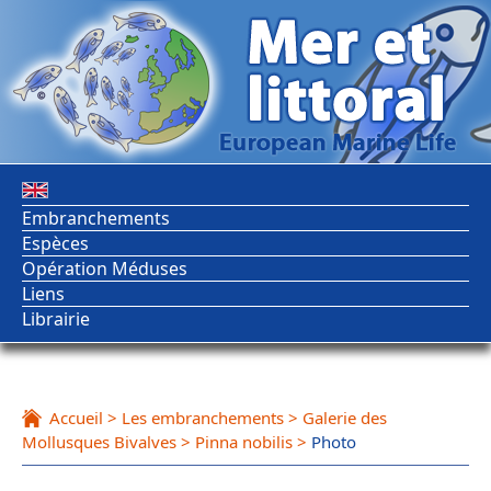
Embranchements
Espèces
Opération Méduses
Liens
Librairie
Accueil
>
Les embranchements
>
Galerie des
Mollusques Bivalves
>
Pinna nobilis
>
Photo