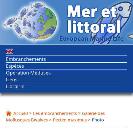
Embranchements
Espèces
Opération Méduses
Liens
Librairie
Accueil
>
Les embranchements
>
Galerie des
Mollusques Bivalves
>
Pecten maximus
>
Photo