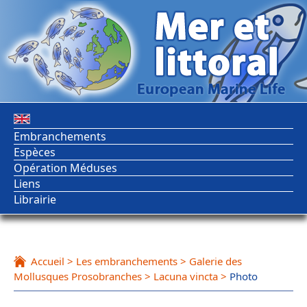
Embranchements
Espèces
Opération Méduses
Liens
Librairie
Accueil
>
Les embranchements
>
Galerie des
Mollusques Prosobranches
>
Lacuna vincta
>
Photo