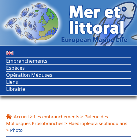
Embranchements
Espèces
Opération Méduses
Liens
Librairie
Accueil
>
Les embranchements
>
Galerie des
Mollusques Prosobranches
>
Haedropleura septangularis
>
Photo