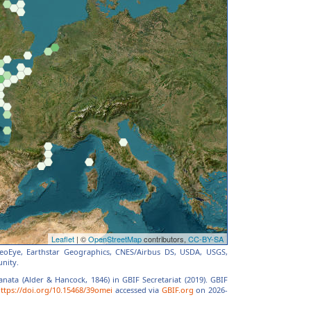
 GeoEye, Earthstar Geographics, CNES/Airbus DS, USDA, USGS,
nity.
anata (Alder & Hancock, 1846) in GBIF Secretariat (2019). GBIF
ttps://doi.org/10.15468/39omei
accessed via
GBIF.org
on 2026-