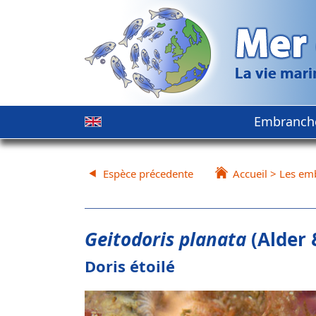
Embranch
Espèce précedente
Accueil
>
Les em
Geitodoris planata
(Alder 
Doris étoilé