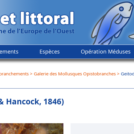
ements
Espèces
Opération Méduses
branchements
>
Galerie des Mollusques Opistobranches
>
Geitod
& Hancock, 1846)