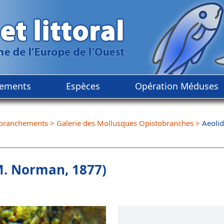
ements
Espèces
Opération Méduses
branchements
>
Galerie des Mollusques Opistobranches
>
Aeolid
M. Norman, 1877)