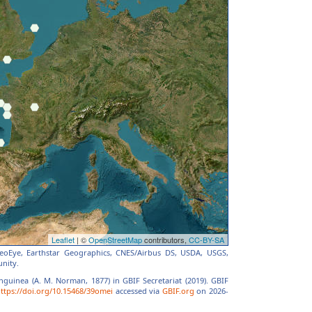
 GeoEye, Earthstar Geographics, CNES/Airbus DS, USDA, USGS,
nity.
anguinea (A. M. Norman, 1877) in GBIF Secretariat (2019). GBIF
ttps://doi.org/10.15468/39omei
accessed via
GBIF.org
on 2026-