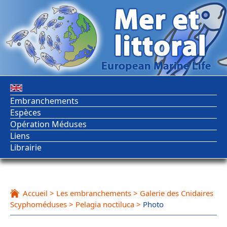
Embranchements
Espèces
Opération Méduses
Liens
Librairie
Accueil
>
Les embranchements
>
Galerie des Cnidaires
Scyphoméduses
>
Pelagia noctiluca
>
Photo