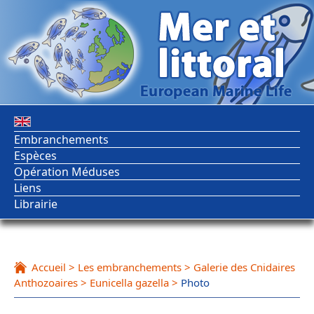
Embranchements
Espèces
Opération Méduses
Liens
Librairie
Accueil
>
Les embranchements
>
Galerie des Cnidaires
Anthozoaires
>
Eunicella gazella
>
Photo