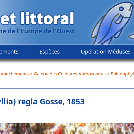
ements
Espèces
Opération Méduses
branchements
>
Galerie des Cnidaires Anthozoaires
>
Balanophyll
lia) regia Gosse, 1853