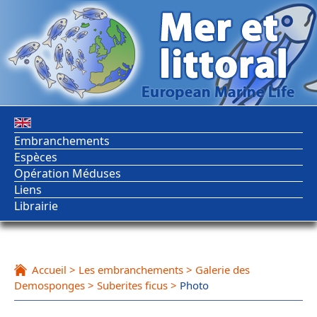
Embranchements
Espèces
Opération Méduses
Liens
Librairie
Accueil
>
Les embranchements
>
Galerie des
Demosponges
>
Suberites ficus
>
Photo