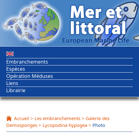
Embranchements
Espèces
Opération Méduses
Liens
Librairie
Accueil
>
Les embranchements
>
Galerie des
Demosponges
>
Lycopodina hypogea
>
Photo