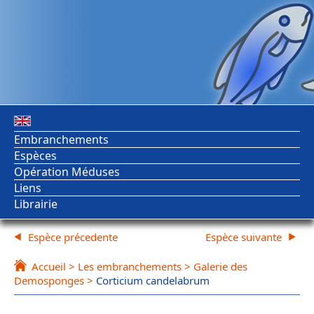
Embranchements
Espèces
Opération Méduses
Liens
Librairie
Espèce précedente
Espèce suivante
Accueil
>
Les embranchements
>
Galerie des
Demosponges
>
Corticium candelabrum