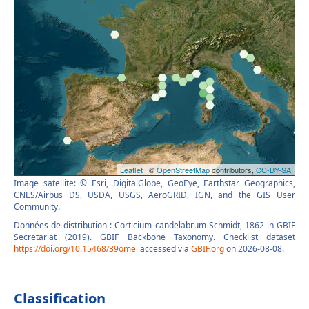
Image satellite: © Esri, DigitalGlobe, GeoEye, Earthstar Geographics,
CNES/Airbus DS, USDA, USGS, AeroGRID, IGN, and the GIS User
Community.
Données de distribution : Corticium candelabrum Schmidt, 1862 in GBIF
Secretariat (2019). GBIF Backbone Taxonomy. Checklist dataset
https://doi.org/10.15468/39omei
accessed via
GBIF.org
on 2026-08-08.
Classification