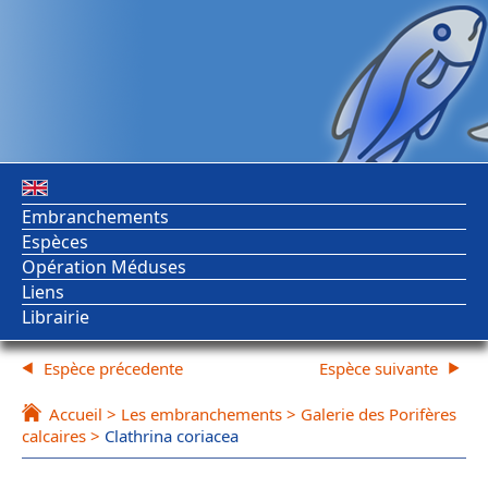
Embranchements
Espèces
Opération Méduses
Liens
Librairie
Espèce précedente
Espèce suivante
Accueil
>
Les embranchements
>
Galerie des Porifères
calcaires
>
Clathrina coriacea