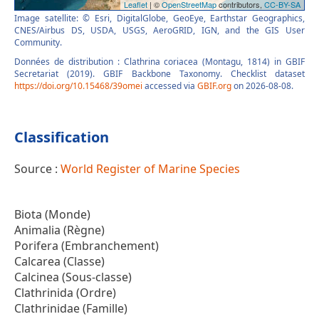
Image satellite: © Esri, DigitalGlobe, GeoEye, Earthstar Geographics,
CNES/Airbus DS, USDA, USGS, AeroGRID, IGN, and the GIS User
Community.
Données de distribution : Clathrina coriacea (Montagu, 1814) in GBIF
Secretariat (2019). GBIF Backbone Taxonomy. Checklist dataset
https://doi.org/10.15468/39omei
accessed via
GBIF.org
on 2026-08-08.
Classification
Source :
World Register of Marine Species
Biota (Monde)
Animalia (Règne)
Porifera (Embranchement)
Calcarea (Classe)
Calcinea (Sous-classe)
Clathrinida (Ordre)
Clathrinidae (Famille)