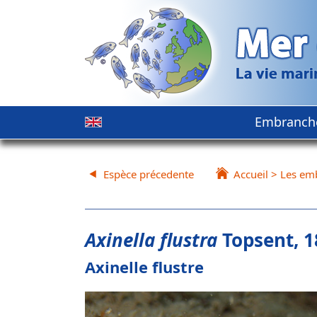
Embranch
Espèce précedente
Accueil
>
Les em
Axinella flustra
Topsent, 1
Axinelle flustre