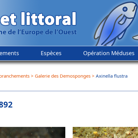
ements
Espèces
Opération Méduses
branchements
>
Galerie des Demosponges
>
Axinella flustra
892