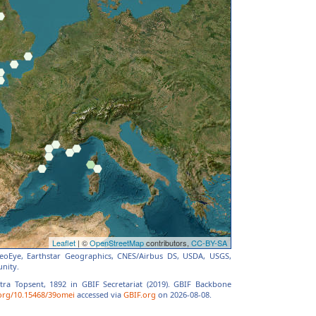
 GeoEye, Earthstar Geographics, CNES/Airbus DS, USDA, USGS,
nity.
stra Topsent, 1892 in GBIF Secretariat (2019). GBIF Backbone
.org/10.15468/39omei
accessed via
GBIF.org
on 2026-08-08.